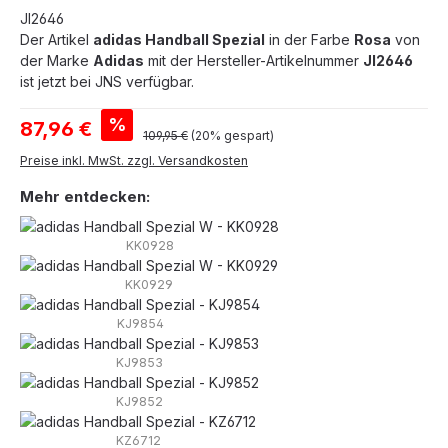
JI2646
Der Artikel
adidas Handball Spezial
in der Farbe
Rosa
von
der Marke
Adidas
mit der Hersteller-Artikelnummer
JI2646
ist jetzt bei JNS verfügbar.
Verkaufspreis:
%
87,96 €
Regulärer Preis:
109,95 €
(20% gespart)
Preise inkl. MwSt. zzgl. Versandkosten
Mehr entdecken:
KK0928
KK0929
KJ9854
KJ9853
KJ9852
KZ6712