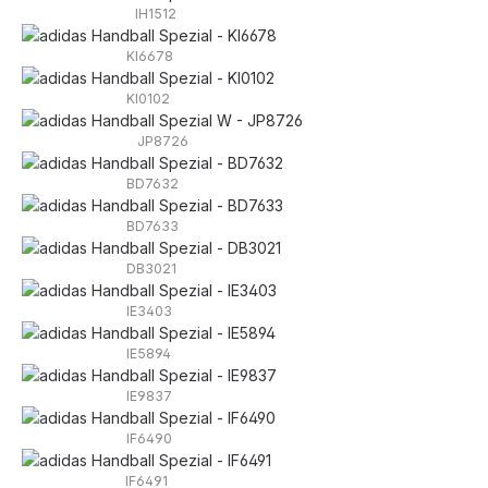
IH1512
KI6678
KI0102
JP8726
BD7632
BD7633
DB3021
IE3403
IE5894
IE9837
IF6490
IF6491