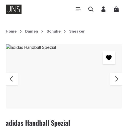
Zum Hauptinhalt springen
Waren
Home
Damen
Schuhe
Sneaker
Bildergalerie überspringen
adidas Handball Spezial