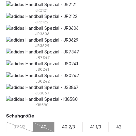
JR2121
JR2122
JR3606
JR3629
JR7347
JS0241
JS0242
JS3867
KI8580
auswählen
Schuhgröße
37 1/3
40
40 2/3
41 1/3
42
(Diese Option ist zurzeit nicht verfügbar.)
(Diese Option ist zurzeit nicht verfügbar.)