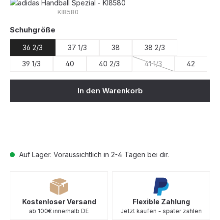
KI8580
auswählen
Schuhgröße
36 2/3
37 1/3
38
38 2/3
39 1/3
40
40 2/3
41 1/3
42
(Diese Option ist zurzei
In den Warenkorb
Auf Lager. Voraussichtlich in 2-4 Tagen bei dir.
Kostenloser Versand
Flexible Zahlung
ab 100€ innerhalb DE
Jetzt kaufen - später zahlen