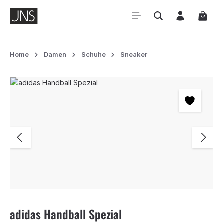
Zum Hauptinhalt springen
Waren
Home
Damen
Schuhe
Sneaker
Bildergalerie überspringen
adidas Handball Spezial