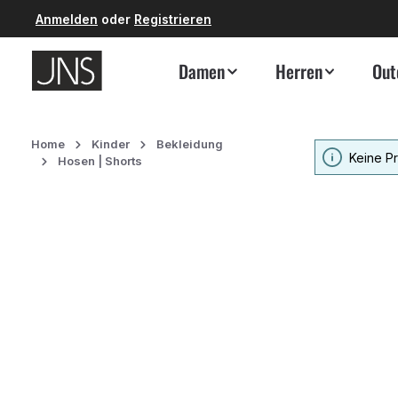
Anmelden
oder
Registrieren
 Hauptinhalt springen
Zur Suche springen
Zur Hauptnavigation springen
Damen
Herren
Out
Home
Kinder
Bekleidung
Keine P
Hosen | Shorts